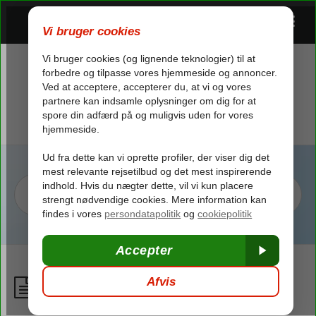
Faktura / Bekræftelse
/
Bestilling
/
Faktura / Bekræftelse