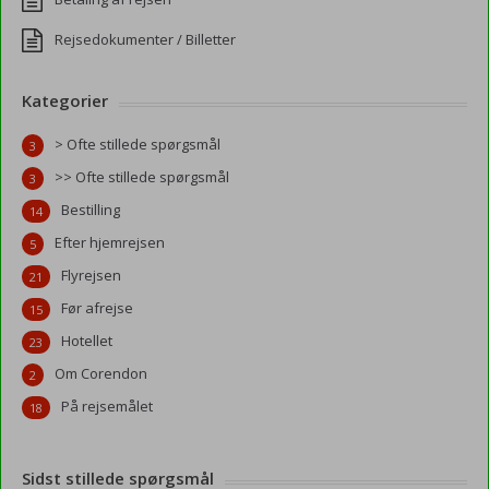
Rejsedokumenter / Billetter
Kategorier
> Ofte stillede spørgsmål
3
>> Ofte stillede spørgsmål
3
Bestilling
14
Efter hjemrejsen
5
Flyrejsen
21
Før afrejse
15
Hotellet
23
Om Corendon
2
På rejsemålet
18
Sidst stillede spørgsmål