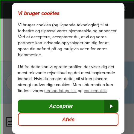
Privat strand
/
Hotellet
/
På rejsemålet
/
Privat strand