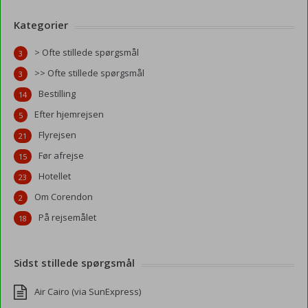
Kategorier
> Ofte stillede spørgsmål
3
>> Ofte stillede spørgsmål
3
Bestilling
14
Efter hjemrejsen
5
Flyrejsen
21
Før afrejse
15
Hotellet
23
Om Corendon
2
På rejsemålet
18
Sidst stillede spørgsmål
Air Cairo (via SunExpress)