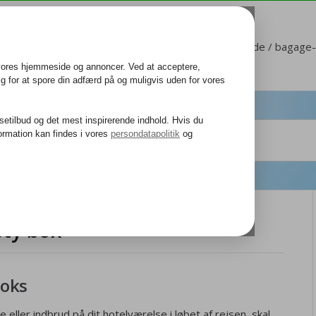
Kundeservice
Mit Corendon
Sæde / bagage-b
ety box
boks
 eller indbrud på dit hotelværelse i løbet af rejsen, skal