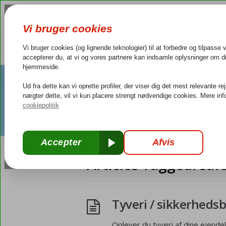
Articles Tagged: saf
Tyveri / sikkerheds
Oplever du tyveri af dine ejendele