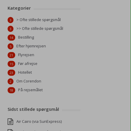
Kategorier
> Ofte stillede spørgsmål
3
>> Ofte stillede spørgsmål
3
Bestilling
14
Efter hjemrejsen
5
Flyrejsen
21
Før afrejse
15
Hotellet
23
Om Corendon
2
På rejsemålet
18
Sidst stillede spørgsmål
Air Cairo (via SunExpress)