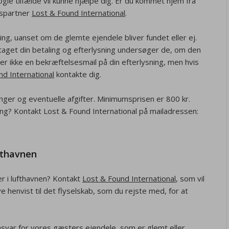
ogle tilfælde vil kunne hjælpe dig. Er du kommet hjem fra
dspartner
Lost & Found International
.
ing, uanset om de glemte ejendele bliver fundet eller ej.
aget din betaling og efterlysning undersøger de, om den
er ikke en bekræftelsesmail på din efterlysning, men hvis
nd International
kontakte dig.
nger og eventuelle afgifter. Minimumsprisen er 800 kr.
ning? Kontakt Lost & Found International på mailadressen:
ufthavnen
r i lufthavnen? Kontakt
Lost & Found International
, som vil
ve henvist til det flyselskab, som du rejste med, for at
nsvar for vores gæsters ejendele, som er glemt eller