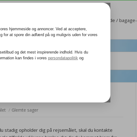
Kundeservice
Mit Corendon
Sæde / bagage-b
let
/
Glemte sager
du stadig opholder dig på rejsemålet, skal du kontakte