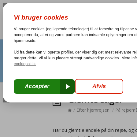
Glemte sager
/
Efter hjemrejsen
/
På rejsemå
Har du glemt ejendele på din rejse, og 