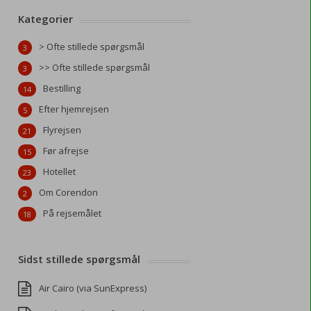
Kategorier
> Ofte stillede spørgsmål
3
>> Ofte stillede spørgsmål
3
Bestilling
14
Efter hjemrejsen
5
Flyrejsen
21
Før afrejse
15
Hotellet
23
Om Corendon
2
På rejsemålet
18
Sidst stillede spørgsmål
Air Cairo (via SunExpress)