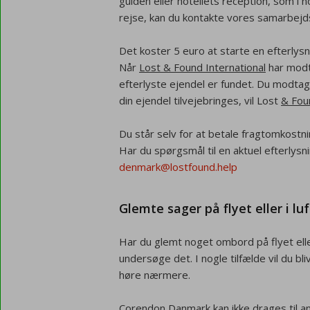
guiden eller hotellets reception, som i n
rejse, kan du kontakte vores samarbej
Det koster 5 euro at starte en efterlysn
Når
Lost & Found International
har modt
efterlyste ejendel er fundet. Du modtag
din ejendel tilvejebringes, vil Lost
& Fou
Du står selv for at betale fragtomkostni
Har du spørgsmål til en aktuel efterlys
denmark@lostfound.help
Glemte sager på flyet eller i l
Har du glemt noget ombord på flyet elle
undersøge det. I nogle tilfælde vil du bli
høre nærmere.
Corendon Danmark kan ikke drages til a