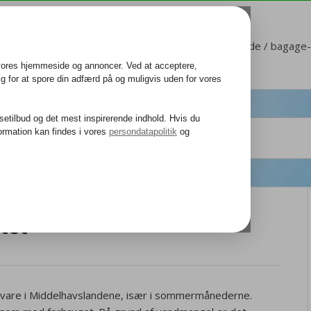
Kundeservice
Mit Corendon
Sæde / bagage-b
itet
lvare i Middelhavslandene, især i sommermånederne.