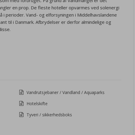
rsom med forbruget. På grund af vandmangel er det
ngler en prop. De fleste hoteller opvarmes ved solenergi
 i perioder. Vand- og elforsyningen i Middelhavslandene
ant til i Danmark. Afbrydelser er derfor almindelige og
disse.
Vandrutsjebaner / Vandland / Aquaparks
Hotelskifte
Tyveri / sikkerhedsboks