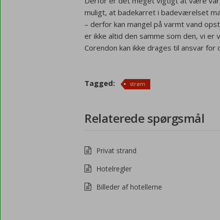
Derfor er det meget vigtigt at være va
muligt, at badekarret i badeværelset ma
– derfor kan mangel på varmt vand opstå
er ikke altid den samme som den, vi er v
Corendon kan ikke drages til ansvar for 
Tagged:
strøm
Relaterede spørgsmål
Privat strand
Hotelregler
Billeder af hotellerne