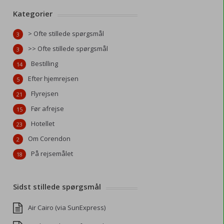
Kategorier
> Ofte stillede spørgsmål
3
>> Ofte stillede spørgsmål
3
Bestilling
14
Efter hjemrejsen
5
Flyrejsen
21
Før afrejse
15
Hotellet
23
Om Corendon
2
På rejsemålet
18
Sidst stillede spørgsmål
Air Cairo (via SunExpress)