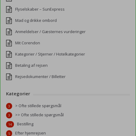
Flyselskaber – SunExpress
Mad og drikke ombord
Anmeldelser / Gæsternes vurderinger
Mit Corendon
Kategorier / Stjerner / Hotelkategorier
Betaling af rejsen
Rejsedokumenter / Billetter
Kategorier
> Ofte stillede spørgsmål
3
>> Ofte stillede spørgsmål
3
Bestilling
14
Efter hjemrejsen
5