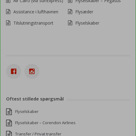
Air Cairo (via SunExpress)
Flyselskaber – Pegasus
Assistance i lufthavnen
Flysæder
Tilslutningstransport
Flyselskaber
Oftest stillede spørgsmål
Flyselskaber
Flyselskaber – Corendon Airlines
Transfer / Privat transfer