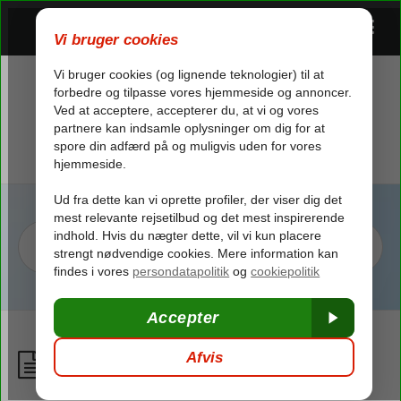
Overvægt / Ekstra bagage
/
Flyrejsen
/
Overvægt / Ekstra bagage