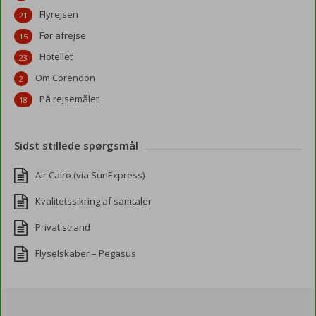
Flyrejsen
21
Før afrejse
15
Hotellet
23
Om Corendon
2
På rejsemålet
18
Sidst stillede spørgsmål
Air Cairo (via SunExpress)
Kvalitetssikring af samtaler
Privat strand
Flyselskaber – Pegasus